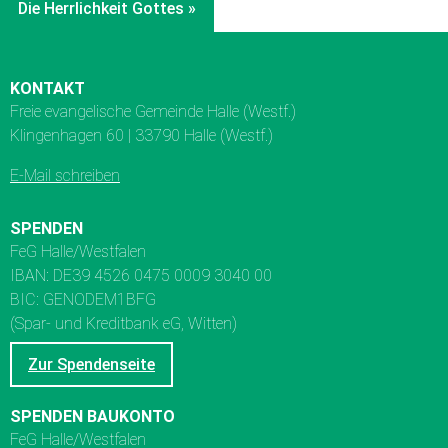
Die Herrlichkeit Gottes »
KONTAKT
Freie evangelische Gemeinde Halle (Westf.)
Klingenhagen 60 | 33790 Halle (Westf.)
E-Mail schreiben
SPENDEN
FeG Halle/Westfalen
IBAN: DE39 4526 0475 0009 3040 00
BIC: GENODEM1BFG
(Spar- und Kreditbank eG, Witten)
Zur Spendenseite
SPENDEN BAUKONTO
FeG Halle/Westfalen