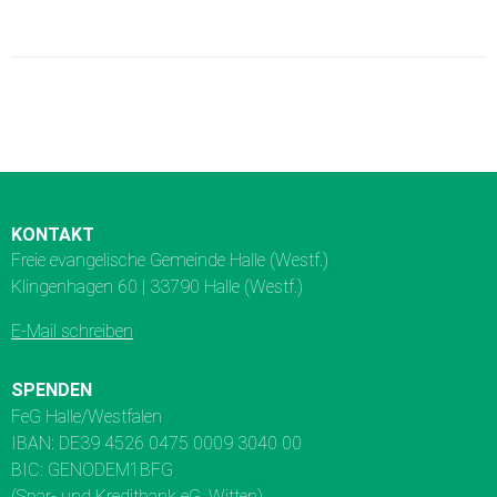
KONTAKT
Freie evangelische Gemeinde Halle (Westf.)
Klingenhagen 60 | 33790 Halle (Westf.)
E-Mail schreiben
SPENDEN
FeG Halle/Westfalen
IBAN: DE39 4526 0475 0009 3040 00
BIC: GENODEM1BFG
(Spar- und Kreditbank eG, Witten)