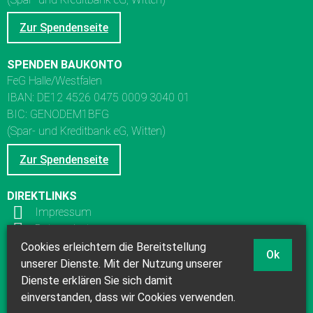
Zur Spendenseite
SPENDEN BAUKONTO
FeG Halle/Westfalen
IBAN: DE12 4526 0475 0009 3040 01
BIC: GENODEM1BFG
(Spar- und Kreditbank eG, Witten)
Zur Spendenseite
DIREKTLINKS
Impressum
Datenschutz
Kinderschutzkonzept
Cookies erleichtern die Bereitstellung
Ok
Links
unserer Dienste. Mit der Nutzung unserer
Dienste erklären Sie sich damit
einverstanden, dass wir Cookies verwenden.
© 2026 Bund Freier evangelischer Gemeinden in Deutschland