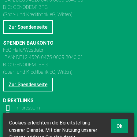
BIC: GENODEM1BFG
(Spar- und Kreditbank eG, Witten)
Zur Spendenseite
SPENDEN BAUKONTO
FeG Halle/Westfalen
IBAN: DE12 4526 0475 0009 3040 01
BIC: GENODEM1BFG
(Spar- und Kreditbank eG, Witten)
Zur Spendenseite
DIREKTLINKS
Impressum
Datenschutz
Kinderschutzkonzept
Cookies erleichtern die Bereitstellung
Ok
Links
unserer Dienste. Mit der Nutzung unserer