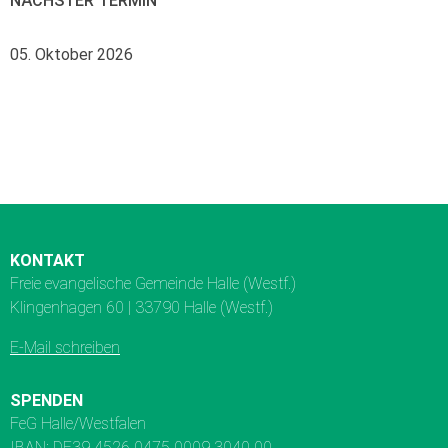
NÄCHSTER TERMIN
05. Oktober 2026
KONTAKT
Freie evangelische Gemeinde Halle (Westf.)
Klingenhagen 60 | 33790 Halle (Westf.)
E-Mail schreiben
SPENDEN
FeG Halle/Westfalen
IBAN: DE39 4526 0475 0009 3040 00