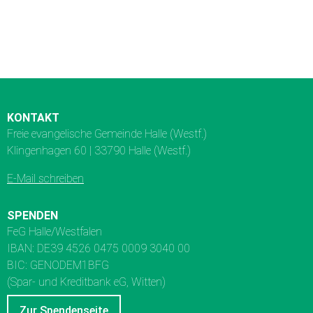
KONTAKT
Freie evangelische Gemeinde Halle (Westf.)
Klingenhagen 60 | 33790 Halle (Westf.)
E-Mail schreiben
SPENDEN
FeG Halle/Westfalen
IBAN: DE39 4526 0475 0009 3040 00
BIC: GENODEM1BFG
(Spar- und Kreditbank eG, Witten)
Zur Spendenseite