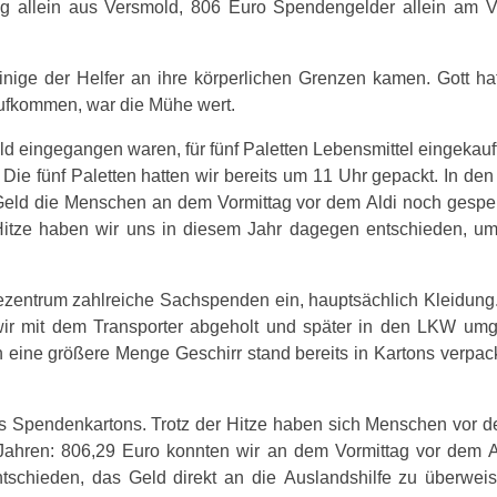
ng allein aus Versmold, 806 Euro Spendengelder allein am Ve
nige der Helfer an ihre körperlichen Grenzen kamen. Gott ha
ufkommen, war die Mühe wert.
feld eingegangen waren, für fünf Paletten Lebensmittel eingekau
Die fünf Paletten hatten wir bereits um 11 Uhr gepackt. In d
Geld die Menschen an dem Vormittag vor dem Aldi noch gespend
Hitze haben wir uns in diesem Jahr dagegen entschieden, um 
entrum zahlreiche Sachspenden ein, hauptsächlich Kleidung.
ir mit dem Transporter abgeholt und später in den LKW umg
 eine größere Menge Geschirr stand bereits in Kartons verpackt 
es Spendenkartons. Trotz der Hitze haben sich Menschen vor 
Jahren: 806,29 Euro konnten wir an dem Vormittag vor dem Al
tschieden, das Geld direkt an die Auslandshilfe zu überwe