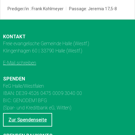
Prediger/in :
Frank Kohlmeyer
Passage:
Jeremia 17,5-8
KONTAKT
Freie evangelische Gemeinde Halle (Westf.)
Klingenhagen 60 | 33790 Halle (Westf.)
E-Mail schreiben
SPENDEN
FeG Halle/Westfalen
IBAN: DE39 4526 0475 0009 3040 00
BIC: GENODEM1BFG
(Spar- und Kreditbank eG, Witten)
Zur Spendenseite