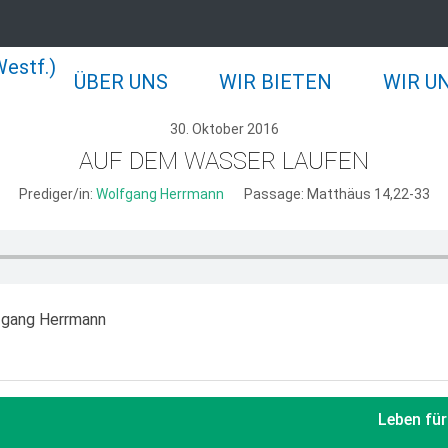
ÜBER UNS
WIR BIETEN
WIR U
30. Oktober 2016
AUF DEM WASSER LAUFEN
Prediger/in:
Wolfgang Herrmann
Passage:
Matthäus 14,22-33
lfgang Herrmann
Leben für