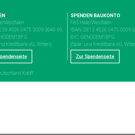
EN
SPENDEN BAUKONTO
le/Westfalen
FeG Halle/Westfalen
E39 4526 0475 0009 3040 00
IBAN: DE12 4526 0475 0009 
ENODEM1BFG
BIC: GENODEM1BFG
nd Kreditbank eG, Witten)
(Spar- und Kreditbank eG, Witte
Spendenseite
Zur Spendenseite
Deutschland KdöR