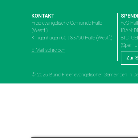
KONTAKT
SPEND
Freie evangelische Gemeinde Halle
FeG Hal
(Westf.)
IBAN: D
Klingenhagen 60 | 33790 Halle (Westf.)
BIC: G
(Spar- u
E-Mail schreiben
Zur 
© 2026 Bund Freier evangelischer Gemeinden in 