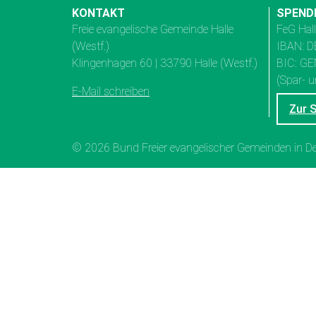
KONTAKT
SPEND
Freie evangelische Gemeinde Halle
FeG Hal
(Westf.)
IBAN: D
Klingenhagen 60 | 33790 Halle (Westf.)
BIC: G
(Spar- u
E-Mail schreiben
Zur 
© 2026 Bund Freier evangelischer Gemeinden in 