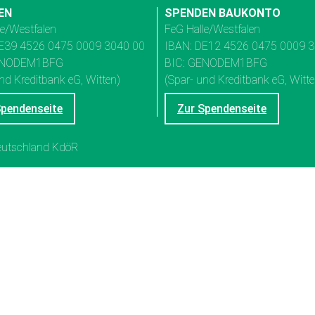
EN
SPENDEN BAUKONTO
le/Westfalen
FeG Halle/Westfalen
E39 4526 0475 0009 3040 00
IBAN: DE12 4526 0475 0009 
ENODEM1BFG
BIC: GENODEM1BFG
nd Kreditbank eG, Witten)
(Spar- und Kreditbank eG, Witte
Spendenseite
Zur Spendenseite
Deutschland KdöR