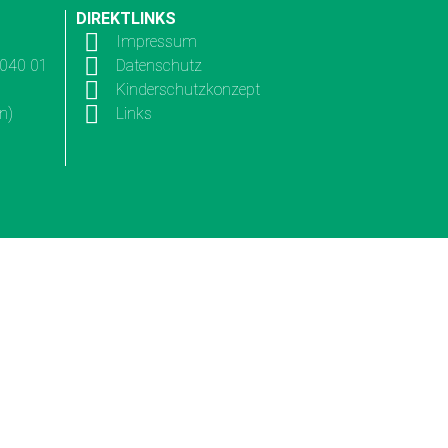
DIREKTLINKS
Impressum
3040 01
Datenschutz
Kinderschutzkonzept
n)
Links