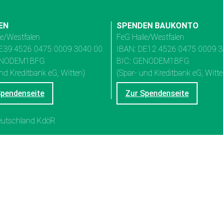
EN
SPENDEN BAUKONTO
le/Westfalen
FeG Halle/Westfalen
E39 4526 0475 0009 3040 00
IBAN: DE12 4526 0475 0009 
ENODEM1BFG
BIC: GENODEM1BFG
nd Kreditbank eG, Witten)
(Spar- und Kreditbank eG, Witte
Spendenseite
Zur Spendenseite
Deutschland KdöR