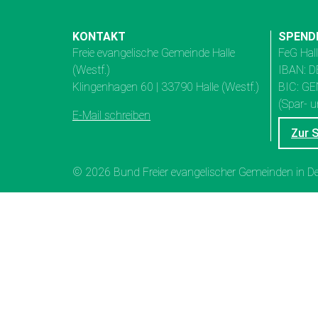
KONTAKT
SPEND
Freie evangelische Gemeinde Halle
FeG Hal
(Westf.)
IBAN: D
Klingenhagen 60 | 33790 Halle (Westf.)
BIC: G
(Spar- u
E-Mail schreiben
Zur 
© 2026 Bund Freier evangelischer Gemeinden in 