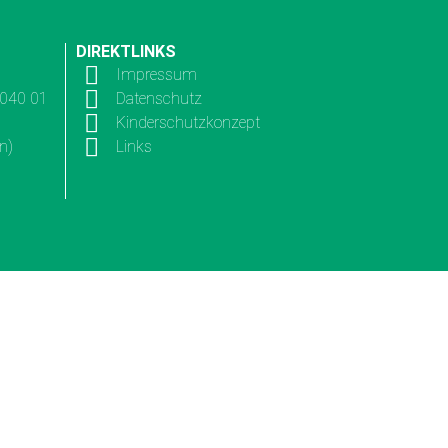
DIREKTLINKS
Impressum
3040 01
Datenschutz
Kinderschutzkonzept
n)
Links