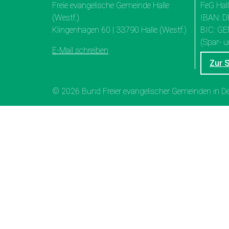
Freie evangelische Gemeinde Halle
FeG Hal
(Westf.)
IBAN: D
Klingenhagen 60 | 33790 Halle (Westf.)
BIC: G
(Spar- u
E-Mail schreiben
Zur 
© 2026 Bund Freier evangelischer Gemeinden in 