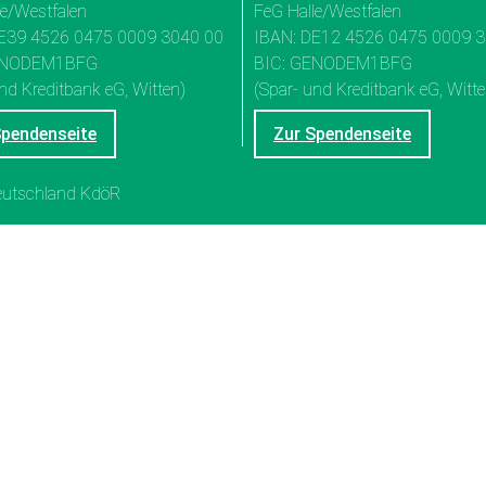
le/Westfalen
FeG Halle/Westfalen
E39 4526 0475 0009 3040 00
IBAN: DE12 4526 0475 0009 
ENODEM1BFG
BIC: GENODEM1BFG
nd Kreditbank eG, Witten)
(Spar- und Kreditbank eG, Witte
Spendenseite
Zur Spendenseite
Deutschland KdöR