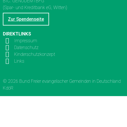
BIC: GENODEM1BFG
(Spar- und Kreditbank eG, Witten)
Zur Spendenseite
DIREKTLINKS
Impressum
Datenschutz
Kinderschutzkonzept
Links
© 2026 Bund Freier evangelischer Gemeinden in Deutschland
KdöR