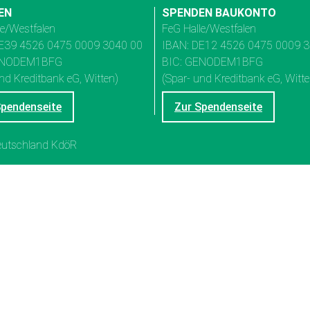
EN
SPENDEN BAUKONTO
le/Westfalen
FeG Halle/Westfalen
E39 4526 0475 0009 3040 00
IBAN: DE12 4526 0475 0009 
ENODEM1BFG
BIC: GENODEM1BFG
nd Kreditbank eG, Witten)
(Spar- und Kreditbank eG, Witte
Spendenseite
Zur Spendenseite
Deutschland KdöR