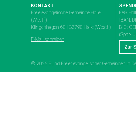
KONTAKT
SPEND
Freie evangelische Gemeinde Halle
FeG Hal
(Westf.)
IBAN: D
Klingenhagen 60 | 33790 Halle (Westf.)
BIC: G
(Spar- u
E-Mail schreiben
Zur 
© 2026 Bund Freier evangelischer Gemeinden in 