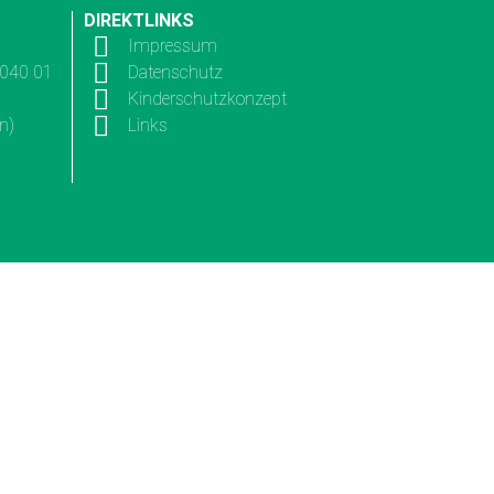
DIREKTLINKS
Impressum
3040 01
Datenschutz
Kinderschutzkonzept
n)
Links