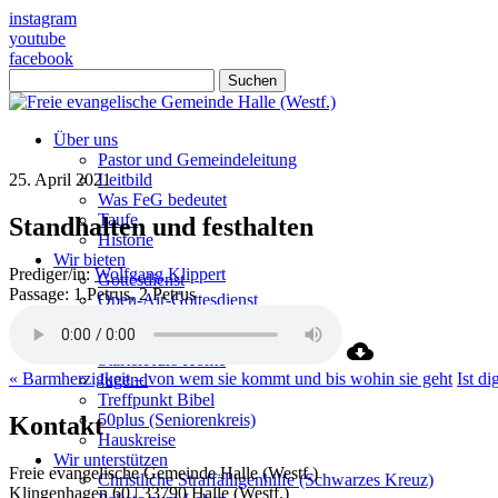
instagram
youtube
facebook
Suchen
Über uns
Pastor und Gemeindeleitung
25. April 2021
Leitbild
Was FeG bedeutet
Taufe
Standhalten und festhalten
Historie
Wir bieten
Prediger/in:
Wolfgang Klippert
Gottesdienst
Passage:
1.Petrus, 2.Petrus
Open-Air-Gottesdienst
Kindergottesdienst
StarterKurs
StarterKurs Home
« Barmherzigkeit – von wem sie kommt und bis wohin sie geht
Ist di
Jugend
Treffpunkt Bibel
50plus (Seniorenkreis)
Kontakt
Hauskreise
Wir unterstützen
Freie evangelische Gemeinde Halle (Westf.)
Christliche Straffälligenhilfe (Schwarzes Kreuz)
Klingenhagen 60 | 33790 Halle (Westf.)