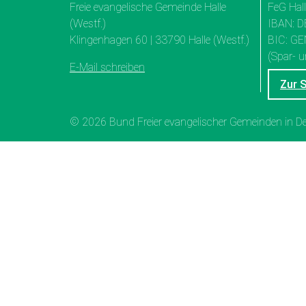
Freie evangelische Gemeinde Halle
FeG Hal
(Westf.)
IBAN: D
Klingenhagen 60 | 33790 Halle (Westf.)
BIC: G
(Spar- u
E-Mail schreiben
Zur 
© 2026 Bund Freier evangelischer Gemeinden in 