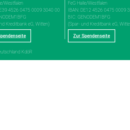
le/Westfalen
FeG Halle/Westfalen
E39 4526 0475 0009 3040 00
IBAN: DE12 4526 0475 0009 
ENODEM1BFG
BIC: GENODEM1BFG
nd Kreditbank eG, Witten)
(Spar- und Kreditbank eG, Witte
Spendenseite
Zur Spendenseite
Deutschland KdöR