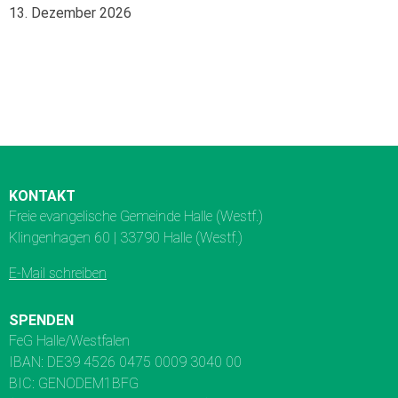
13. Dezember 2026
KONTAKT
Freie evangelische Gemeinde Halle (Westf.)
Klingenhagen 60 | 33790 Halle (Westf.)
E-Mail schreiben
SPENDEN
FeG Halle/Westfalen
IBAN: DE39 4526 0475 0009 3040 00
BIC: GENODEM1BFG