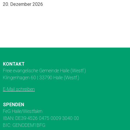
20. Dezember 2026
KONTAKT
Freie evangelische Gemeinde Halle (Westf.)
Klingenhagen 60 | 33790 Halle (Westf.)
E-Mail schreiben
SPENDEN
FeG Halle/Westfalen
IBAN: DE39 4526 0475 0009 3040 00
BIC: GENODEM1BFG