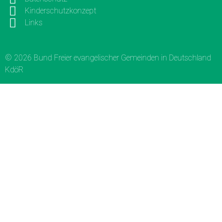
Kinderschutzkonzept
Links
© 2026 Bund Freier evangelischer Gemeinden in Deutschland
KdöR