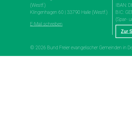
(Westf.)
IBAN: D
Klingenhagen 60 | 33790 Halle (Westf.)
BIC: G
(Spar- u
E-Mail schreiben
Zur 
© 2026 Bund Freier evangelischer Gemeinden in 