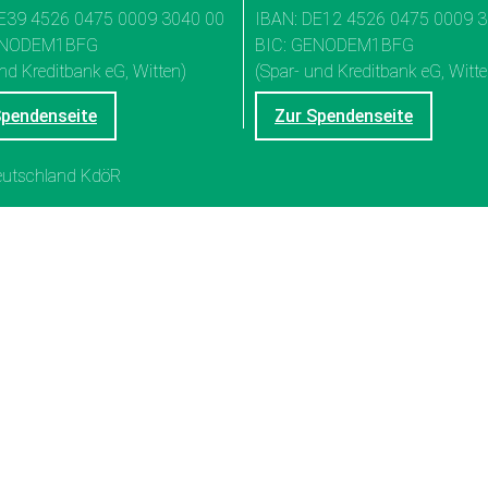
E39 4526 0475 0009 3040 00
IBAN: DE12 4526 0475 0009 
ENODEM1BFG
BIC: GENODEM1BFG
nd Kreditbank eG, Witten)
(Spar- und Kreditbank eG, Witte
Spendenseite
Zur Spendenseite
Deutschland KdöR