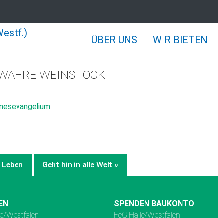
ÜBER UNS
WIR BIETEN
R WAHRE WEINSTOCK
annesevangelium
s Leben
Geht hin in alle Welt »
EN
SPENDEN BAUKONTO
le/Westfalen
FeG Halle/Westfalen