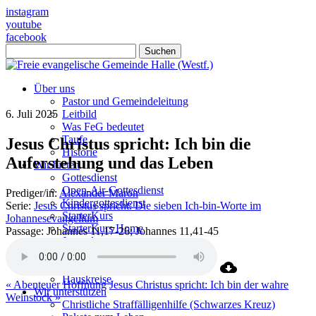
instagram
youtube
facebook
Suchen
Über uns
Pastor und Gemeindeleitung
6. Juli 2025
Leitbild
Was FeG bedeutet
Taufe
Jesus Christus spricht: Ich bin die
Historie
Auferstehung und das Leben
Wir bieten
Gottesdienst
Open-Air-Gottesdienst
Prediger/in:
Alexander Maron
Kindergottesdienst
Serie:
Jesus Christus spricht: Die sieben Ich-bin-Worte im
StarterKurs
Johannesevangelium
StarterKurs Home
Passage:
Johannes 11,17-26; Johannes 11,41-45
Jugend
Treffpunkt Bibel
50plus (Seniorenkreis)
Hauskreise
« Abenteuer Hoffnung
Jesus Christus spricht: Ich bin der wahre
Wir unterstützen
Weinstock »
Christliche Straffälligenhilfe (Schwarzes Kreuz)