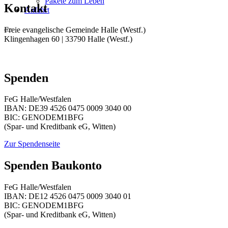
Pakete zum Leben
Kontakt
Anfahrt
Freie evangelische Gemeinde Halle (Westf.)
Klingenhagen 60 | 33790 Halle (Westf.)
E-Mail schreiben
Spenden
FeG Halle/Westfalen
IBAN: DE39 4526 0475 0009 3040 00
BIC: GENODEM1BFG
(Spar- und Kreditbank eG, Witten)
Zur Spendenseite
Spenden Baukonto
FeG Halle/Westfalen
IBAN: DE12 4526 0475 0009 3040 01
BIC: GENODEM1BFG
(Spar- und Kreditbank eG, Witten)